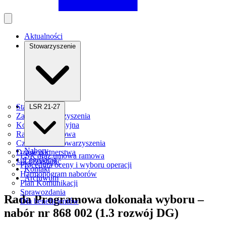
Aktualności
Stowarzyszenie
Statut
LSR 21-27
Zarząd Stowarzyszenia
Komisja Rewizyjna
Rada Programowa
Członkowie stowarzyszenia
Nabory
Dzieje partnerstwa
LSR oraz umowa ramowa
Legislacja
Jak przystąpić
Procedura oceny i wyboru operacji
Kontakt
Harmonogram naborów
Archiwum
Plan Komunikacji
Sprawozdania
Rada Programowa dokonała wyboru –
Dla beneficjentów
nabór nr 868 002 (1.3 rozwój DG)