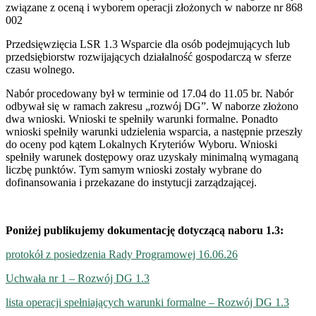
związane z oceną i wyborem operacji złożonych w naborze nr 868
002
Przedsięwzięcia LSR 1.3 Wsparcie dla osób podejmujących lub
przedsiębiorstw rozwijających działalność gospodarczą w sferze
czasu wolnego.
Nabór procedowany był w terminie od 17.04 do 11.05 br. Nabór
odbywał się w ramach zakresu „rozwój DG”. W naborze złożono
dwa wnioski. Wnioski te spełniły warunki formalne. Ponadto
wnioski spełniły warunki udzielenia wsparcia, a następnie przeszły
do oceny pod kątem Lokalnych Kryteriów Wyboru. Wnioski
spełniły warunek dostępowy oraz uzyskały minimalną wymaganą
liczbę punktów. Tym samym wnioski zostały wybrane do
dofinansowania i przekazane do instytucji zarządzającej.
Poniżej publikujemy dokumentację dotyczącą naboru 1.3:
protokół z posiedzenia Rady Programowej 16.06.26
Uchwała nr 1 – Rozwój DG 1.3
lista operacji spełniających warunki formalne – Rozwój DG 1.3