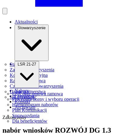
Aktualności
Stowarzyszenie
Statut
LSR 21-27
Zarząd Stowarzyszenia
Komisja Rewizyjna
Rada Programowa
Członkowie stowarzyszenia
Nabory
Dzieje partnerstwa
LSR oraz umowa ramowa
Legislacja
Jak przystąpić
Procedura oceny i wyboru operacji
Kontakt
Harmonogram naborów
Archiwum
Plan Komunikacji
Sprawozdania
Zakończony
Dla beneficjentów
nabór wniosków ROZWÓJ DG 1.3