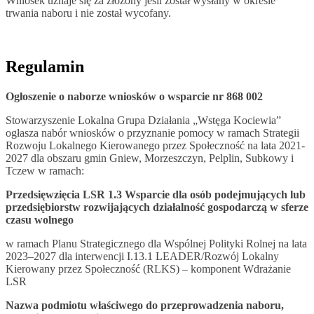
Wniosek uznaje się za złożony jeśli został wysłany w okresie
trwania naboru i nie został wycofany.
Regulamin
Ogłoszenie o naborze wniosków o wsparcie nr 868 002
Stowarzyszenie Lokalna Grupa Działania „Wstęga Kociewia”
ogłasza nabór wniosków o przyznanie pomocy w ramach Strategii
Rozwoju Lokalnego Kierowanego przez Społeczność na lata 2021-
2027 dla obszaru gmin Gniew, Morzeszczyn, Pelplin, Subkowy i
Tczew w ramach:
Przedsięwzięcia LSR 1.3 Wsparcie dla osób podejmujących lub
przedsiębiorstw rozwijających działalność gospodarczą w sferze
czasu wolnego
w ramach Planu Strategicznego dla Wspólnej Polityki Rolnej na lata
2023–2027 dla interwencji I.13.1 LEADER/Rozwój Lokalny
Kierowany przez Społeczność (RLKS) – komponent Wdrażanie
LSR
Nazwa podmiotu właściwego do przeprowadzenia naboru,