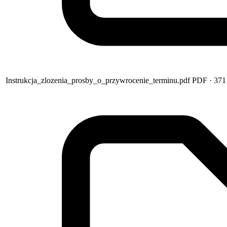
Instrukcja_zlozenia_prosby_o_przywrocenie_terminu.pdf
PDF
· 37